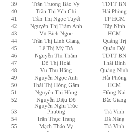
39
Trần Trương Bảo Vy
TDTT BN
40
Trần Thị Yến Chi
Hải Phòng
41
Trần Thị Ngọc Tuyết
TP HCM
42
Nguyễn Thị Trâm Anh
Tây Ninh
43
Vũ Bích Ngọc
HCM
44
Trần Thị Linh Giang
Quảng Trị
45
Lê Thị Mỹ Trà
Quân Đội
46
Nguyễn Thị Thắm
TDTT BN
47
Đỗ Thị Hoài
Thái Bình
48
Vũ Thu Hằng
Quảng Ninh
49
Nguyễn Ngọc Anh
Hải Phòng
50
Thái Thị Hồng Gấm
HCM
51
Nguyễn Thị Hồng
Đồng Nai
52
Nguyễn Diệu Đô
Bắc Giang
Nguyễn Nghi Trúc
53
Phương
Trà Vinh
54
Trần Thục Trang
Đà Nẵng
55
Mạch Thảo Vy
Trà Vinh