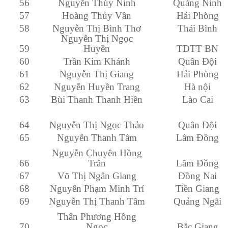
56
Nguyễn Thùy Ninh
Quảng Ninh
57
Hoàng Thủy Vân
Hải Phòng
58
Nguyễn Thị Bình Thơ
Thái Bình
Nguyễn Thị Ngọc
59
Huyền
TDTT BN
60
Trần Kim Khánh
Quân Đội
61
Nguyễn Thị Giang
Hải Phòng
62
Nguyễn Huyền Trang
Hà nội
63
Bùi Thanh Thanh Hiền
Lào Cai
64
Nguyễn Thị Ngọc Thảo
Quân Đội
65
Nguyễn Thanh Tâm
Lâm Đồng
Nguyễn Chuyên Hồng
66
Trân
Lâm Đồng
67
Võ Thị Ngân Giang
Đồng Nai
68
Nguyễn Phạm Minh Trí
Tiền Giang
69
Nguyễn Thị Thanh Tâm
Quảng Ngãi
Thân Phương Hồng
70
Ngọc
Bắc Giang