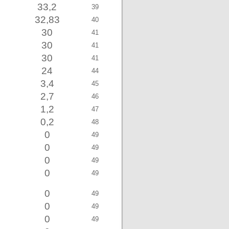
33,2
39
32,83
40
30
41
30
41
30
41
24
44
3,4
45
2,7
46
1,2
47
0,2
48
0
49
0
49
0
49
0
49
0
49
0
49
0
49