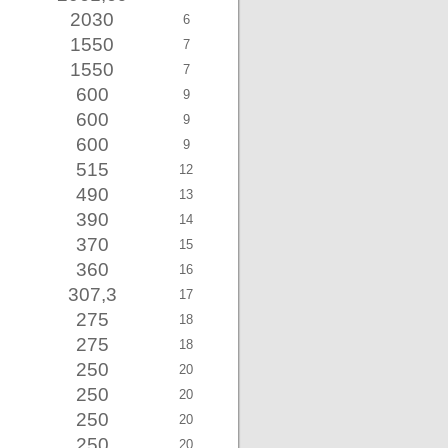
2030
6
1550
7
1550
7
600
9
600
9
600
9
515
12
490
13
390
14
370
15
360
16
307,3
17
275
18
275
18
250
20
250
20
250
20
250
20