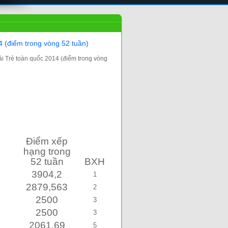
4 (điểm trong vòng 52 tuần)
ải Trẻ toàn quốc 2014 (điểm trong vòng
Điểm xếp
hạng trong
52 tuần
BXH
3904,2
1
2879,563
2
2500
3
2500
3
2061,69
5