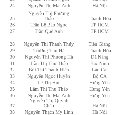
24
Nguyễn Thị Mai Anh
Hà Nội
Nguyễn Thị Phương
25
Thảo
Thanh Hóa
26
Trần Lê Bảo Ngọc
TP HCM
27
Trần Quế Anh
TP HCM
28
Nguyễn Thị Thanh Thúy
Tiền Giang
29
Trương Thu Hà
Thanh Hóa
30
Nguyễn Thị Phương Hà
Đà Nẵng
31
Trần Thị Thu Thảo
Bắc Ninh
32
Bùi Thị Thanh Hiền
Lào Cai
33
Nguyễn Ngọc Huyền
Bộ CA
34
Lê Thị Huế
Hưng Yên
35
Lâm Thị Thu Thảo
Hưng Yên
36
Nguyễn Thị Mai Anh
Hưng Yên
Nguyễn Thị Quỳnh
37
Châu
Hà Nội
38
Nguyễn Thạch Mỹ Linh
Hà Nội