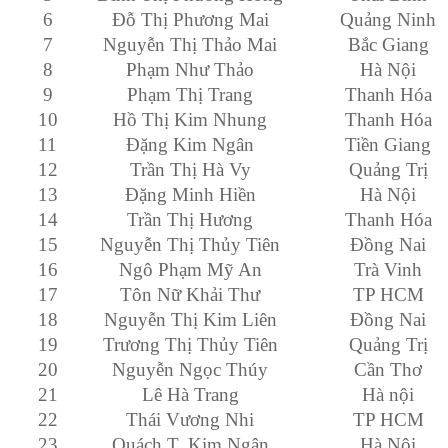
6
Đỗ Thị Phương Mai
Quảng Ninh
7
Nguyễn Thị Thảo Mai
Bắc Giang
8
Phạm Như Thảo
Hà Nội
9
Phạm Thị Trang
Thanh Hóa
10
Hồ Thị Kim Nhung
Thanh Hóa
11
Đặng Kim Ngân
Tiền Giang
12
Trần Thị Hà Vy
Quảng Trị
13
Đặng Minh Hiền
Hà Nội
14
Trần Thị Hương
Thanh Hóa
15
Nguyễn Thị Thủy Tiên
Đồng Nai
16
Ngô Phạm Mỹ An
Trà Vinh
17
Tôn Nữ Khải Thư
TP HCM
18
Nguyễn Thị Kim Liên
Đồng Nai
19
Trương Thị Thủy Tiên
Quảng Trị
20
Nguyễn Ngọc Thúy
Cần Thơ
21
Lê Hà Trang
Hà nội
22
Thái Vương Nhi
TP HCM
23
Quách T. Kim Ngân
Hà Nội