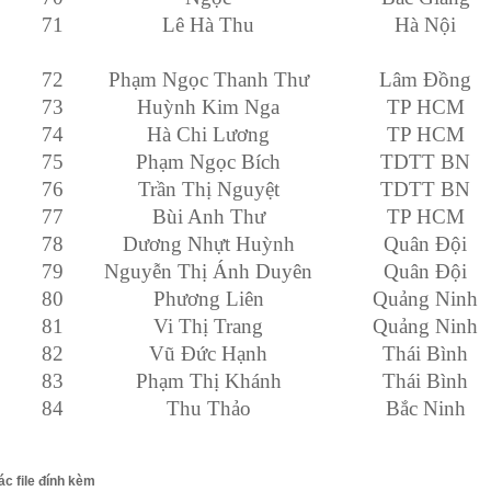
71
Lê Hà Thu
Hà Nội
72
Phạm Ngọc Thanh Thư
Lâm Đồng
73
Huỳnh Kim Nga
TP HCM
74
Hà Chi Lương
TP HCM
75
Phạm Ngọc Bích
TDTT BN
76
Trần Thị Nguyệt
TDTT BN
77
Bùi Anh Thư
TP HCM
78
Dương Nhựt Huỳnh
Quân Đội
79
Nguyễn Thị Ánh Duyên
Quân Đội
80
Phương Liên
Quảng Ninh
81
Vi Thị Trang
Quảng Ninh
82
Vũ Đức Hạnh
Thái Bình
83
Phạm Thị Khánh
Thái Bình
84
Thu Thảo
Bắc Ninh
ác file đính kèm