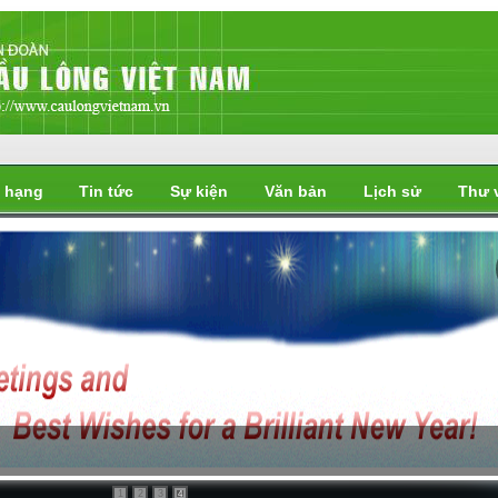
 hạng
Tin tức
Sự kiện
Văn bản
Lịch sử
Thư 
i
1
2
3
4