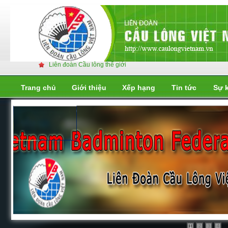
Liên đoàn Cầu lông thế giới
Trang chủ
Giới thiệu
Xếp hạng
Tin tức
Sự 
Liên đoàn cầu lông thế giới
Liên đoàn cầu lông thế giới
2
3
4
1