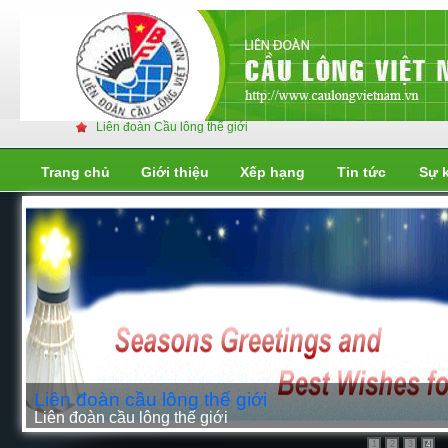
Liên đoàn Cầu lông thế giới
Trang chủ
Giới thiệu
Xếp hạng
Tin tức
Sự 
Liên đoàn cầu lông thế giới
Liên đoàn cầu lông thế giới
2
3
4
1