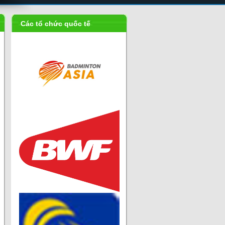
Các tổ chức quốc tế
Liên đoàn
cầu...