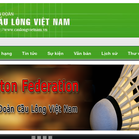
 hạng
Tin tức
Sự kiện
Văn bản
Lịch sử
Thư 
i
2
3
4
1