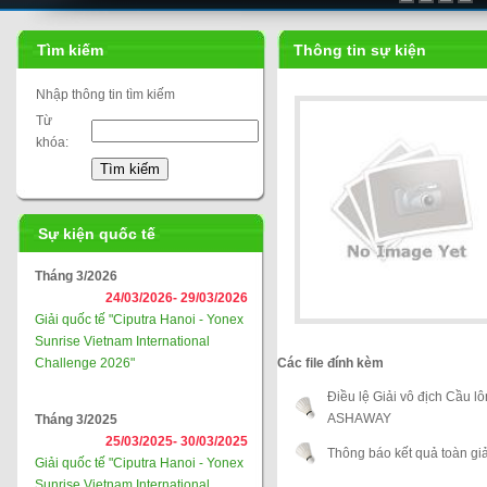
Liên đoàn cầu lông thế giới
Tìm kiếm
Thông tin sự kiện
Nhập thông tin tìm kiếm
Từ
khóa:
Sự kiện quốc tế
Tháng 3/2026
24/03/2026-
29/03/2026
Giải quốc tế "Ciputra Hanoi - Yonex
Sunrise Vietnam International
Challenge 2026"
Các file đính kèm
Điều lệ Giải vô địch Cầu l
ASHAWAY
Tháng 3/2025
25/03/2025-
30/03/2025
Thông báo kết quả toàn giả
Giải quốc tế "Ciputra Hanoi - Yonex
Sunrise Vietnam International