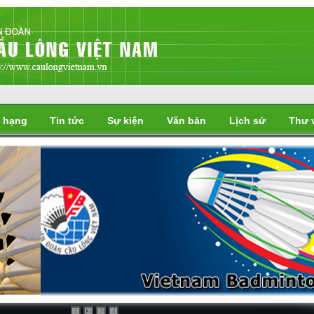
 hạng
Tin tức
Sự kiện
Văn bản
Lịch sử
Thư 
i
1
3
4
2