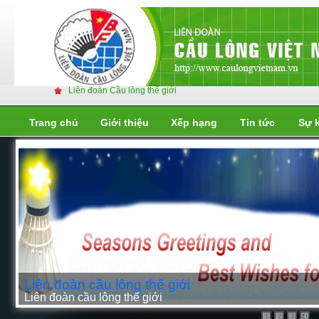
Liên đoàn Cầu lông thế giới
Trang chủ
Giới thiệu
Xếp hạng
Tin tức
Sự 
Liên đoàn cầu lông thế giới
Liên đoàn cầu lông thế giới
1
2
3
4