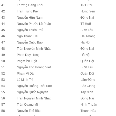
41
Trương Đăng Khôi
TP HCM
42
Trần Trung Kiên
Hưng Yên
43
Nguyễn Hữu Nam
Đồng Nai
44
Nguyễn Phước Lê Pháp
TT Huế
45
Nguyễn Thiên Phú
BRV Tàu
46
Ngô Thanh Hải
Hải Phòng
47
Nguyễn Quốc Bảo
Hà Nội
48
Trần Nguyễn Minh Nhật
Đồng Nai
49
Phan Duy Hưng
Hà Nội
50
Phạm Ích Luýt
Quân Đội
51
Nguyễn Thọ Hoàng Việt
BRV Tàu
52
Phạm Vĩ Dân
Quân Đội
53
Lê Minh Trí
Lâm Đồng
54
Nguyễn Hoàng Thái Sơn
Bắc Giang
55
Nguyễn Quốc Nguyên
Tây Ninh
56
Trần Nguyên Minh Nhật
Đồng Nai
57
Trần Quang Minh
Ninh Thuận
58
Nguyễn Thế Bắc
Thanh Hóa