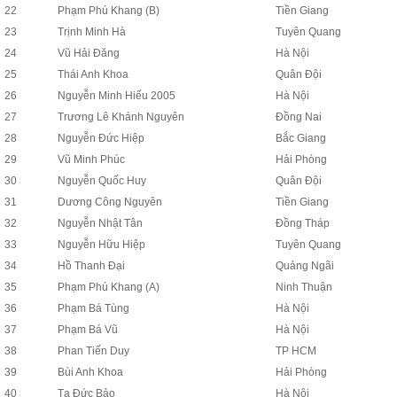
22
Phạm Phú Khang (B)
Tiền Giang
23
Trịnh Minh Hà
Tuyên Quang
24
Vũ Hải Đăng
Hà Nội
25
Thái Anh Khoa
Quân Đội
26
Nguyễn Minh Hiếu 2005
Hà Nội
27
Trương Lê Khánh Nguyên
Đồng Nai
28
Nguyễn Đức Hiệp
Bắc Giang
29
Vũ Minh Phúc
Hải Phòng
30
Nguyễn Quốc Huy
Quân Đội
31
Dương Công Nguyên
Tiền Giang
32
Nguyễn Nhật Tân
Đồng Tháp
33
Nguyễn Hữu Hiệp
Tuyên Quang
34
Hồ Thanh Đại
Quảng Ngãi
35
Phạm Phú Khang (A)
Ninh Thuận
36
Phạm Bá Tùng
Hà Nội
37
Phạm Bá Vũ
Hà Nội
38
Phan Tiến Duy
TP HCM
39
Bùi Anh Khoa
Hải Phòng
40
Tạ Đức Bảo
Hà Nội