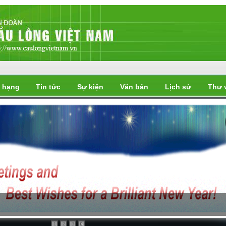
 hạng
Tin tức
Sự kiện
Văn bản
Lịch sử
Thư 
i
1
2
3
4