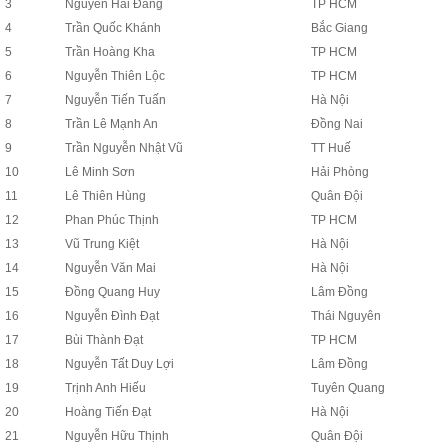
3
Nguyễn Hải Đăng
TP HCM
4
Trần Quốc Khánh
Bắc Giang
5
Trần Hoàng Kha
TP HCM
6
Nguyễn Thiên Lộc
TP HCM
7
Nguyễn Tiến Tuấn
Hà Nội
8
Trần Lê Mạnh An
Đồng Nai
9
Trần Nguyễn Nhật Vũ
TT Huế
10
Lê Minh Sơn
Hải Phòng
11
Lê Thiên Hùng
Quân Đội
12
Phan Phúc Thịnh
TP HCM
13
Vũ Trung Kiệt
Hà Nội
14
Nguyễn Văn Mai
Hà Nội
15
Đồng Quang Huy
Lâm Đồng
16
Nguyễn Đình Đạt
Thái Nguyên
17
Bùi Thành Đạt
TP HCM
18
Nguyễn Tất Duy Lợi
Lâm Đồng
19
Trịnh Anh Hiếu
Tuyên Quang
20
Hoàng Tiến Đạt
Hà Nội
21
Nguyễn Hữu Thịnh
Quân Đội