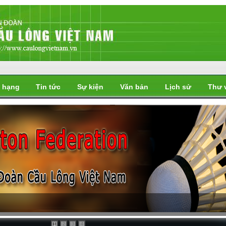
 hạng
Tin tức
Sự kiện
Văn bản
Lịch sử
Thư 
i
2
3
4
1