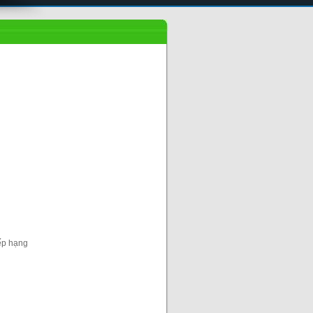
Liên đoàn
cầu...
ếp hạng