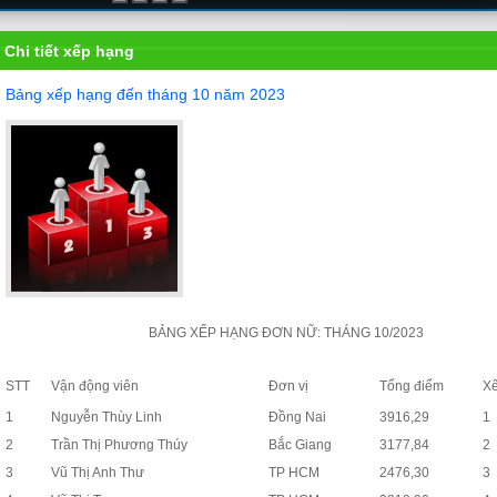
Chi tiết xếp hạng
Bảng xếp hạng đến tháng 10 năm 2023
BẢNG XẾP HẠNG ĐƠN NỮ: THÁNG 10/2023
STT
Vận động viên
Đơn vị
Tổng điểm
X
1
Nguyễn Thùy Linh
Đồng Nai
3916,29
1
2
Trần Thị Phương Thúy
Bắc Giang
3177,84
2
3
Vũ Thị Anh Thư
TP HCM
2476,30
3