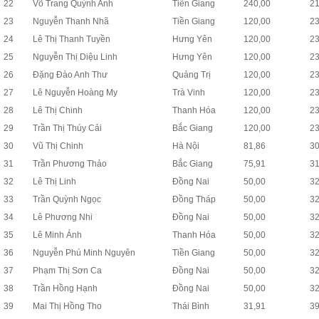
22
Võ Trang Quỳnh Anh
Tiền Giang
240,00
2
23
Nguyễn Thanh Nhã
Tiền Giang
120,00
2
24
Lê Thị Thanh Tuyền
Hưng Yên
120,00
2
25
Nguyễn Thị Diệu Linh
Hưng Yên
120,00
2
26
Đặng Đào Anh Thư
Quảng Trị
120,00
2
27
Lê Nguyễn Hoàng My
Trà Vinh
120,00
2
28
Lê Thị Chinh
Thanh Hóa
120,00
2
29
Trần Thị Thúy Cải
Bắc Giang
120,00
2
30
Vũ Thị Chinh
Hà Nội
81,86
3
31
Trần Phương Thảo
Bắc Giang
75,91
3
32
Lê Thị Linh
Đồng Nai
50,00
3
33
Trần Quỳnh Ngọc
Đồng Tháp
50,00
3
34
Lê Phương Nhi
Đồng Nai
50,00
3
35
Lê Minh Ánh
Thanh Hóa
50,00
3
36
Nguyễn Phú Minh Nguyên
Tiền Giang
50,00
3
37
Phạm Thị Sơn Ca
Đồng Nai
50,00
3
38
Trần Hồng Hạnh
Đồng Nai
50,00
3
39
Mai Thị Hồng Tho
Thái Bình
31,91
3