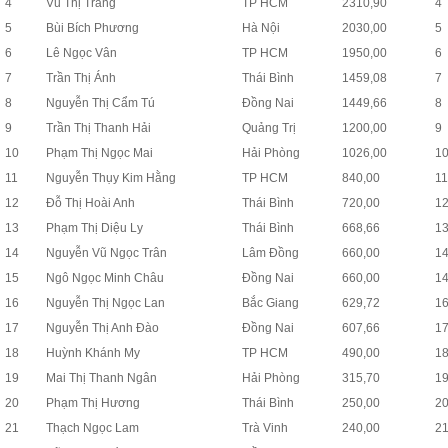
4
Vũ Thị Trang
TP HCM
2310,90
4
5
Bùi Bích Phương
Hà Nội
2030,00
5
6
Lê Ngọc Vân
TP HCM
1950,00
6
7
Trần Thị Ánh
Thái Bình
1459,08
7
8
Nguyễn Thị Cẩm Tú
Đồng Nai
1449,66
8
9
Trần Thị Thanh Hải
Quảng Trị
1200,00
9
10
Phạm Thị Ngọc Mai
Hải Phòng
1026,00
1
11
Nguyễn Thụy Kim Hằng
TP HCM
840,00
11
12
Đỗ Thị Hoài Anh
Thái Bình
720,00
1
13
Phạm Thị Diệu Ly
Thái Bình
668,66
1
14
Nguyễn Vũ Ngọc Trân
Lâm Đồng
660,00
1
15
Ngô Ngọc Minh Châu
Đồng Nai
660,00
1
16
Nguyễn Thị Ngọc Lan
Bắc Giang
629,72
1
17
Nguyễn Thị Anh Đào
Đồng Nai
607,66
1
18
Huỳnh Khánh My
TP HCM
490,00
1
19
Mai Thị Thanh Ngân
Hải Phòng
315,70
1
20
Phạm Thị Hương
Thái Bình
250,00
2
21
Thạch Ngọc Lam
Trà Vinh
240,00
2