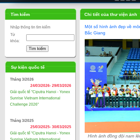
Tìm kiếm
Chi tiết của thư viện ảnh
Một số hình ảnh đẹp về môn
Nhập thông tin tìm kiếm
Bắc Giang
Từ
khóa:
Sự kiện quốc tế
Tháng 3/2026
24/03/2026-
29/03/2026
Giải quốc tế "Ciputra Hanoi - Yonex
Sunrise Vietnam International
Challenge 2026"
Tháng 3/2025
25/03/2025-
30/03/2025
Giải quốc tế "Ciputra Hanoi - Yonex
Hình ảnh đồng đội nam lên
Sunrise Vietnam International