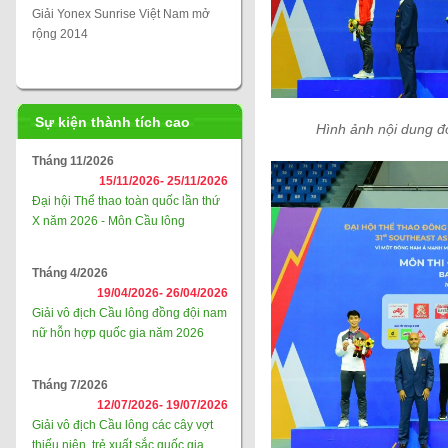
Giải Yonex Sunrise Việt Nam mở
rộng 2014
Sự kiện thành tích cao
Hình ảnh nội dung đ
Tháng 11/2026
15/11/2026-
25/11/2026
Đại hội Thể thao toàn quốc lần thứ
X năm 2026 - Môn Cầu lông
Tháng 4/2026
19/04/2026-
26/04/2026
Giải vô địch Cầu lông đồng đội nam
nữ hỗn hợp quốc gia năm 2026
Tháng 7/2026
12/07/2026-
19/07/2026
Giải vô địch Cầu lông các cây vợt
thiếu niên, trẻ xuất sắc quốc gia