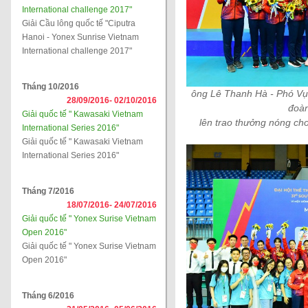
International challenge 2017"
Giải Cầu lông quốc tế "Ciputra
Hanoi - Yonex Sunrise Vietnam
International challenge 2017"
Tháng 10/2016
ông Lê Thanh Hà - Phó Vụ 
28/09/2016-
02/10/2016
đoàn
Giải quốc tế " Kawasaki Vietnam
lên trao thưởng nóng ch
International Series 2016"
Giải quốc tế " Kawasaki Vietnam
International Series 2016"
Tháng 7/2016
18/07/2016-
24/07/2016
Giải quốc tế " Yonex Surise Vietnam
Open 2016"
Giải quốc tế " Yonex Surise Vietnam
Open 2016"
Tháng 6/2016