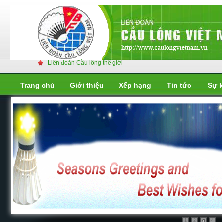
Liên đoàn Cầu lông thế giới
Trang chủ
Giới thiệu
Xếp hạng
Tin tức
Sự 
Liên đoàn cầu lông thế giới
Liên đoàn cầu lông thế giới
1
2
4
3